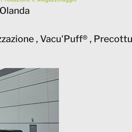
 Olanda
lizzazione , Vacu'Puff® , Precott