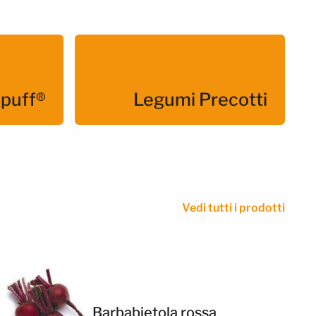
puff®
Legumi Precotti
Vedi tutti i prodotti
Barbabietola rossa