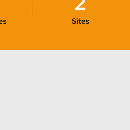
2
es
Sites