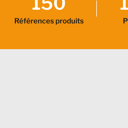
150
Références produits
P