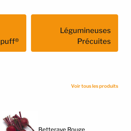
Légumineuses
puff®
Précuites
Voir tous les produits
Betterave Rouge